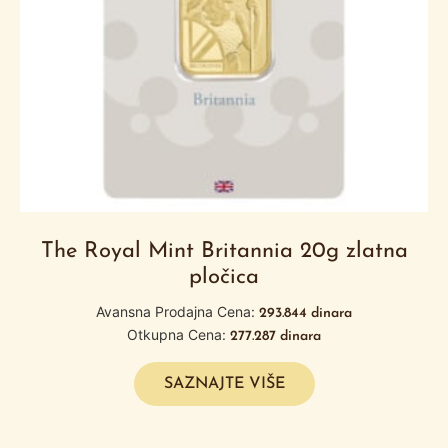
The Royal Mint Britannia 20g zlatna
pločica
Avansna Prodajna Cena:
293.844
dinara
Otkupna Cena:
277.287
dinara
SAZNAJTE VIŠE