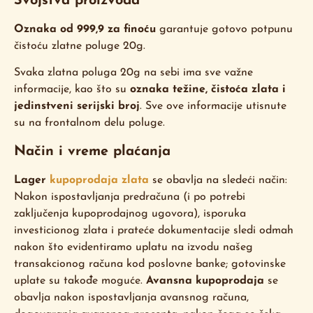
Svojstva proizvoda
Oznaka od 999,9 za finoću
garantuje gotovo potpunu
čistoću zlatne poluge 20g.
Svaka zlatna poluga 20g na sebi ima sve važne
informacije, kao što su
oznaka težine, čistoća zlata i
jedinstveni serijski broj
. Sve ove informacije utisnute
su na frontalnom delu poluge.
Način i vreme plaćanja
Lager
kupoprodaja zlata
se obavlja na sledeći način:
Nakon ispostavljanja predračuna (i po potrebi
zaključenja kupoprodajnog ugovora), isporuka
investicionog zlata i prateće dokumentacije sledi odmah
nakon što evidentiramo uplatu na izvodu našeg
transakcionog računa kod poslovne banke; gotovinske
uplate su takođe moguće.
Avansna kupoprodaja
se
obavlja nakon ispostavljanja avansnog računa,