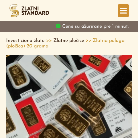
Cene su ažurirane pre 1 minut.
Investiciono zlato
>>
Zlatne pločice
>>
Zlatna poluga
(pločica) 20 grama