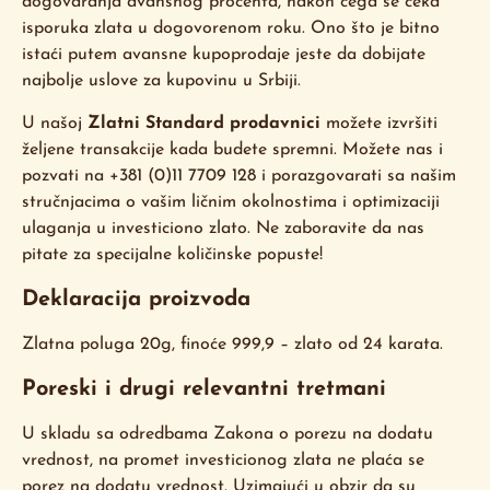
dogovaranja avansnog procenta, nakon čega se čeka
isporuka zlata u dogovorenom roku. Ono što je bitno
istaći putem avansne kupoprodaje jeste da dobijate
najbolje uslove za kupovinu u Srbiji.
U našoj
Zlatni Standard prodavnici
možete izvršiti
željene transakcije kada budete spremni. Možete nas i
pozvati na +381 (0)11 7709 128 i porazgovarati sa našim
stručnjacima o vašim ličnim okolnostima i optimizaciji
ulaganja u investiciono zlato. Ne zaboravite da nas
pitate za specijalne količinske popuste!
Deklaracija proizvoda
Zlatna poluga 20g, finoće 999,9 – zlato od 24 karata.
Poreski i drugi relevantni tretmani
U skladu sa odredbama Zakona o porezu na dodatu
vrednost, na promet investicionog zlata ne plaća se
porez na dodatu vrednost. Uzimajući u obzir da su