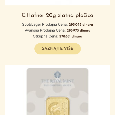
C.Hafner 20g zlatna pločica
Spot/Lager Prodajna Cena:
295.095
dinara
Avansna Prodajna Cena:
293.973
dinara
Otkupna Cena:
278.681
dinara
SAZNAJTE VIŠE