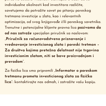
individualne okolnosti kod investitora različite,
savetujemo da potražite savet po pitanju poreskog
tretmana investicije u zlato, kao i relevantnih
optimizacija, od svog knjigovođe i/ili poreskog savetnika.
Trenutne i potencijalne klijente pravna lica
pozivamo da
od nas zatraže
specijalan priručnik sa naslovom:
„
Priručnik za računovodstveno priznavanje i
vrednovanje investicionog zlata i poreski tretman –
Za društva kojima pretežna delatnost nije trgovina
investicionim zlatom, niti se bave proizvodnjom i
preradom
“.
Za fizička lica smo pripremili „
Informator o poreskom
tretmanu prometa investicionog zlata za fizička
lica
“: kontaktirajte nas odmah, i zatražite vašu kopiju.