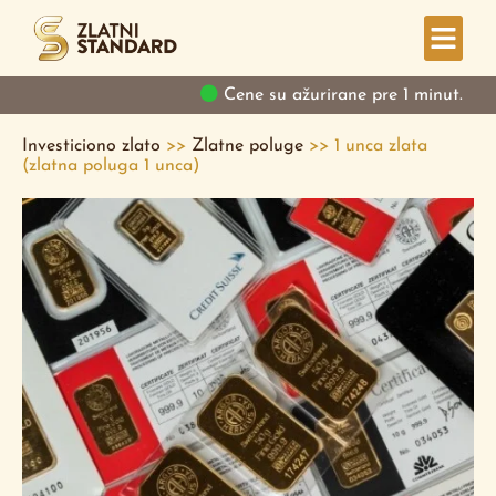
Cene su ažurirane pre 1 minut.
Investiciono zlato
>>
Zlatne poluge
>>
1 unca zlata
(zlatna poluga 1 unca)