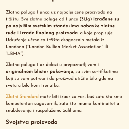
Zlatna poluga 1 unca uz najbolje cene proizvoda na
tržištu. Sve zlatne poluge od 1 unce (31,1g)
izrađene su
po najvišim svetskim standarima nabavke zlatne
rude i izrade finalnog proizvoda
, a koje propisuje
Udruženje učesnica tržišta dragocenih metala iz
Londona (“London Bullion Market Association” ili
“LBMA”).
Zlatna poluga 1 oz dolazi u prepoznatljivom i
originalnom blister pakovanju
, sa svim sertifikatima
koji su vam potrebni da proizvod utržite bilo gde na
svetu u bilo kom trenutku.
Zlatni Standard
može biti izbor za vas, baš zato što smo
kompetentan sagovornik, zato što imamo kontinuitet u
snabdevanju i raspolažemo zalihama.
Svojstva proizvoda