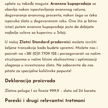
uplate su takođe moguće.
Avansna kupoprodaja
se
obavlja nakon ispostavljanja avansnog računa,
dogovaranja avansnog procenta, nakon čega se čeka
isporuka zlata u dogovorenom roku. Ono što je bitno
istaći putem avansne kupoprodaje jeste da dobijate
najbolje uslove za kupovinu u Srbiji.
U našoj
Zlatni Standard prodavnici
možete izvršiti
željene transakcije kada budete spremni. Možete nas i
pozvati na +381 (0)11 7709 128 i porazgovarati sa našim
stručnjacima o vašim ličnim okolnostima i optimizaciji
ulaganja u investiciono zlato. Ne zaboravite da nas
pitate za specijalne količinske popuste!
Deklaracija proizvoda
Zlatna poluga 1 oz finoće 999,9 – zlato od 24 karata.
Poreski i drugi relevantni tretmani