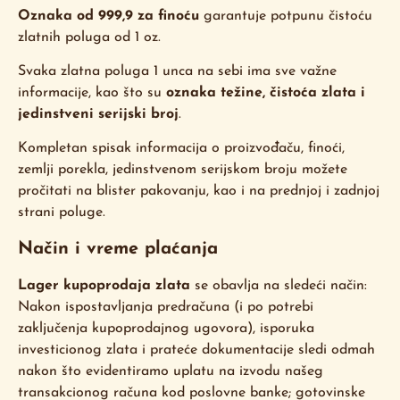
Oznaka od 999,9 za finoću
garantuje potpunu čistoću
zlatnih poluga od 1 oz.
Svaka zlatna poluga 1 unca na sebi ima sve važne
informacije, kao što su
oznaka težine, čistoća zlata i
jedinstveni serijski broj
.
Kompletan spisak informacija o proizvođaču, finoći,
zemlji porekla, jedinstvenom serijskom broju možete
pročitati na blister pakovanju, kao i na prednjoj i zadnjoj
strani poluge.
Način i vreme plaćanja
Lager kupoprodaja zlata
se obavlja na sledeći način:
Nakon ispostavljanja predračuna (i po potrebi
zaključenja kupoprodajnog ugovora), isporuka
investicionog zlata i prateće dokumentacije sledi odmah
nakon što evidentiramo uplatu na izvodu našeg
transakcionog računa kod poslovne banke; gotovinske