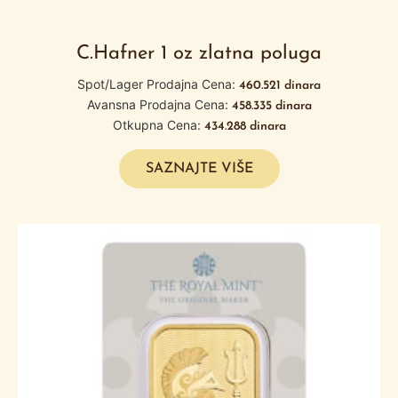
C.Hafner 1 oz zlatna poluga
Spot/Lager Prodajna Cena:
460.521
dinara
Avansna Prodajna Cena:
458.335
dinara
Otkupna Cena:
434.288
dinara
SAZNAJTE VIŠE