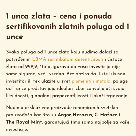
1 unca zlata – cena i ponuda
sertifikovanih zlatnih poluga od 1
unce
Svaka poluga od 1 unce zlata koju nudimo dolazi sa
potvrđenim
LBMA sertifikatom autentičnosti
i čistoće
zlata od 999,9, što osigurava da vaša investicija nije
samo sigurna, već i vredna. Bez obzira da li ste iskusan
investitor ili tek ulazite u svet
plemenitih metala
, poluge
od 1 unce predstavljaju idealan izbor zahvaljujući svojoj
likvidnosti, globalnoj prepoznatljivosti i lakoći trgovanja.
Nudimo ekskluzivne proizvode renomiranih svetskih
proizvođača kao što su
Argor Heraeus, C. Hafner i
The Royal Mint
, garantujući time samo najbolje za vaše
investicije.