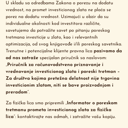
U skladu sa odredbama Zakona o porezu na dodatu
vrednost, na promet investicionog zlata ne plaća se
porez na dodatu vrednost. Uzimajući u obzir da su
individualne okolnosti kod investitora različite,
savetujemo da potražite savet po pitanju poreskog
tretmana investicije u zlato, kao i relevantnih
optimizacija, od svog knjigovođe i/ili poreskog savetnika.
Trenutne i potencijalne klijente pravna lica
pozivamo da
od nas zatraže
specijalan priručnik sa naslovom:
„
Priručnik za računovodstveno priznavanje i
vrednovanje investicionog zlata i poreski tretman –
Za društva kojima pretežna delatnost nije trgovina
investicionim zlatom, niti se bave proizvodnjom i
preradom
“.
Za fizička lica smo pripremili „
Informator o poreskom
tretmanu prometa investicionog zlata za fizička
lica
“: kontaktirajte nas odmah, i zatražite vašu kopiju.