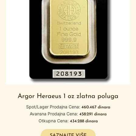
Argor Heraeus 1 oz zlatna poluga
Spot/Lager Prodajna Cena:
460.467
dinara
Avansna Prodajna Cena:
458.291
dinara
Otkupna Cena:
434.288
dinara
SAZNAJTE VIŠE