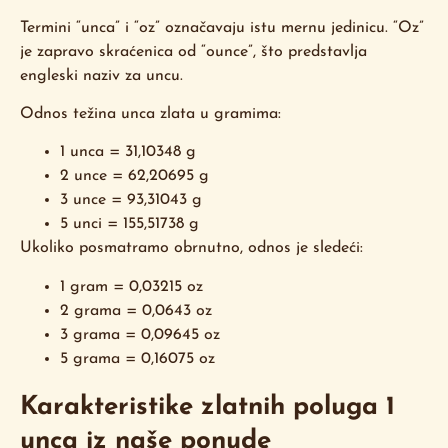
Termini “unca” i “oz” označavaju istu mernu jedinicu. “Oz”
je zapravo skraćenica od “ounce”, što predstavlja
engleski naziv za uncu.
Odnos težina unca zlata u gramima:
1 unca = 31,10348 g
2 unce = 62,20695 g
3 unce = 93,31043 g
5 unci = 155,51738 g
Ukoliko posmatramo obrnutno, odnos je sledeći:
1 gram = 0,03215 oz
2 grama = 0,0643 oz
3 grama = 0,09645 oz
5 grama = 0,16075 oz
Karakteristike zlatnih poluga 1
unca iz naše ponude