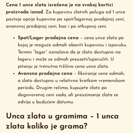
Cena 1 unce zlata izražena je na svakoj kartici
proizvoda iznad
. Za kupovinu zlatnih poluga od 1 unce
postoje opcije kupovine po spot/lagernoj prodajnoj ceni,
avansnoj prodajnoj ceni, kao i po otkupnoj ceni.
Spot/Lager prodajna cena
– cena unce zlata po
kojoj je moguće odmah obaviti kupovinu i isporuku.
Termin “lager” označava da je zlato dostupno na
lageru i može se odmah preuzeti/isporučiti. U
pitanju je trenutna tržišna cena unce zlata.
Avansna prodajna cena
– fiksiranje cene odmah,
a zlato dostupno u relativno kratkom vremenskom
periodu. Drugim rečima, kupujete zlato po
dogovorenoj ceni sada, ali preuzimanje zlata se
odvija u budućem datumu.
Unca zlata u gramima – 1 unca
zlata koliko je grama?