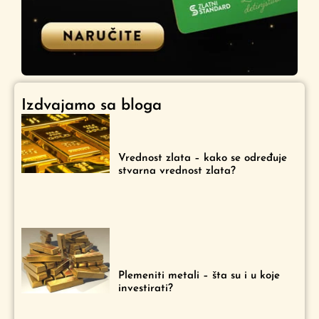
Izdvajamo sa bloga
Vrednost zlata – kako se određuje
stvarna vrednost zlata?
Plemeniti metali – šta su i u koje
investirati?