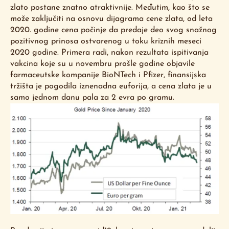
zlato postane znatno atraktivnije. Međutim, kao što se
može zaključiti na osnovu dijagrama cene zlata, od leta
2020. godine cena počinje da predaje deo svog snažnog
pozitivnog prinosa ostvarenog u toku kriznih meseci
2020 godine. Primera radi, nakon rezultata ispitivanja
vakcina koje su u novembru prošle godine objavile
farmaceutske kompanije BioNTech i Pfizer, finansijska
tržišta je pogodila iznenadna euforija, a cena zlata je u
samo jednom danu pala za 2 evra po gramu.