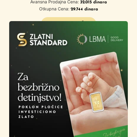
Avansna Prodajna Cena:
32.015
dinara
Otkupna Cena:
29.744
dinara
SAZNAJTE VIŠE