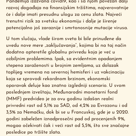
Pandemija izazvana covid19, kao i sa njom povezan dalji
razvoj događaja na finansijskim tržištima, najverovatnije
će i dalje imati presudnu ulogu za cenu zlata. Najveći
trenutni rizik za svetsku ekonomiju i dalje je širenje
potencijalno još zaraznije i smrtonosnije mutacije virusa.
U tom slučaju, vlade širom sveta bi bile prinuđene da
uvedu nove mere „zaključavanja“, kojima bi na taj način
dodatno opteretile globalnu privredu koja je već u
ozbiljnim problemima. Ipak, sa evidentnim opadanjem
stepena zaraženosti u brojnim zemljama, uz dolazak
toplijeg vremena na severnoj hemisferi i uz vakcinaciju
koja se sprovodi rekordnom brzinom, ekonomski
oporavak deluje kao znatno izgledniji scenario. U svom
poslednjem izveštaju, Međunarodni monetarni fond
(MMF) predvideo je za ovu godinu izdašan realni
privredni rast od 5,1% za SAD, od 4,2% za Evrozonu i od
3,5% za Nemačku, dok bi se u Francuskoj, gde je u 2020.
godini zabeležen iznadprosečni pad od procenjenih 9%,
mogao očekivati čak i veći rast od 5,5%, što sve značajne
posledice po tržište zlata.