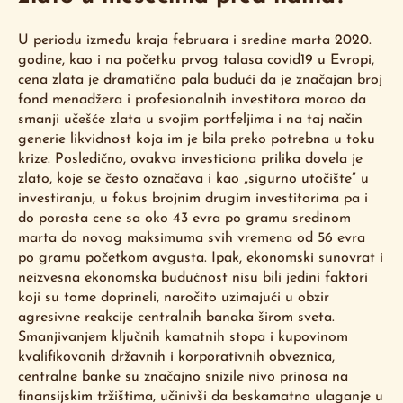
U periodu između kraja februara i sredine marta 2020.
godine, kao i na početku prvog talasa covid19 u Evropi,
cena zlata je dramatično pala budući da je značajan broj
fond menadžera i profesionalnih investitora morao da
smanji učešće zlata u svojim portfeljima i na taj način
generie likvidnost koja im je bila preko potrebna u toku
krize. Posledično, ovakva investiciona prilika dovela je
zlato, koje se često označava i kao „sigurno utočište” u
investiranju, u fokus brojnim drugim investitorima pa i
do porasta cene sa oko 43 evra po gramu sredinom
marta do novog maksimuma svih vremena od 56 evra
po gramu početkom avgusta. Ipak, ekonomski sunovrat i
neizvesna ekonomska budućnost nisu bili jedini faktori
koji su tome doprineli, naročito uzimajući u obzir
agresivne reakcije centralnih banaka širom sveta.
Smanjivanjem ključnih kamatnih stopa i kupovinom
kvalifikovanih državnih i korporativnih obveznica,
centralne banke su značajno snizile nivo prinosa na
finansijskim tržištima, učinivši da beskamatno ulaganje u