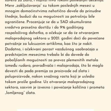
savetu za zlato, i najniži nivo tokom poslednjih decenija.
Mere „zaključavanja“ su tokom poslednjih meseci u
mnogim domaćinstvima nehotično dovele do prinudne
štednje, budući da su mogućnosti za potrošnju bile
ograničene. Procenjuje se da u SAD akumulirana
sredstva prosečno dostižu i do 9% godišnjeg
raspoloživog dohotka, a očekuje se da će otvaranjem
maloprodajnog sektora u 2021. godini doći do povećane
potražnje za luksuznim artiklima, kao što je nakit.
Dodatno, i očekivani porast vazdušnog saobraćaja u
predstojećim mesecima trebalo bi da dovede do
poboljšanih mogućnosti za prevoz plemenitih metala
između rudara, prerađivača i maloprodaja, što bi moglo
dovesti do pada premija za proizvode od zlata i
poluproizvode, nakon snažnog rasta koji je usledio
tokom prošle godine. Uz otvaranje maloprodajnog
sektora, sasvim je izvesno i povećanje količina i prometa
„lomljenog“ zlata.