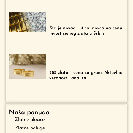
Šta je novac i uticaj novca na cenu
investicionog zlata u Srbiji
585 zlato – cena za gram: Aktuelna
vrednost i analiza
Naša ponuda
Zlatne pločice
Zlatne poluge