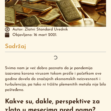
Autor:
Zlatni Standard Urednik
Objavljeno:
16 mart 2021.
Sadržaj
Svima nam je već dobro poznato da je pandemija
izazvana korona virusom tokom prošle i početkom ove
godine dovela do značajnih ekonomskih neizvesnosti i
turbulencija, pa tako ni tržište plemenitih metala nije bilo
pošteđeno.
Kakve su, dakle, perspektive za
zlato u mesecima pred nama?