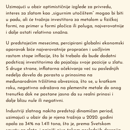
Uzimajući u obzir optimističnije izglede za privredu,
interes za zlatom kao „sigurnim utočištem” mogao bi biti
u padu, ali će tražnja investitora za metalom u fizičkoj
formi, na primer u formi pločica ili poluga, najverovatnije
i dalje ostati relativno snažna.
U predstojećim mesecima, percipirani globalni ekonomski
oporavak biće najverovatnije propraćen i uočljivim
rastom stope inflacije, što bi trebalo da bude dodatni
podsticaj investitorima da pojačaju svoje pozicije u zlatu.
S druge strane, inflatorna očekivanja već su poslednjih
nedelja dovela do porasta u prinosima na
međunarodnim tržištima obveznica, što se, u kratkom
roku, negativno odražava na plemenite metale do onog
trenutka dok ne postane jasno da su realni prinosi i
dalje blizu nule ili negativni.
Industriji zlatnog nakita predstoji dinamičan period,
uzimajući u obzir da je njena tražnja u 2020. godini
opala za 34% na 1.411 tona, što je, prema Svetskom