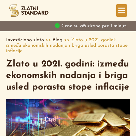
Cene su ažurirane pre 1 minut.
Investiciono zlato
>>
Blog
>>
Zlato u 2021. godini:
između ekonomskih nadanja i briga usled porasta stope
inflacije
Zlato u 2021. godini: između
ekonomskih nadanja i briga
usled porasta stope inflacije