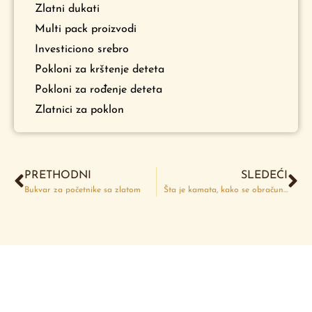
Zlatni dukati
Multi pack proizvodi
Investiciono srebro
Pokloni za krštenje deteta
Pokloni za rođenje deteta
Zlatnici za poklon
PRETHODNI
SLEDEĆI
Bukvar za početnike sa zlatom
Šta je kamata, kako se obračunava i kakav je uticaj kamate na cenu zlata?