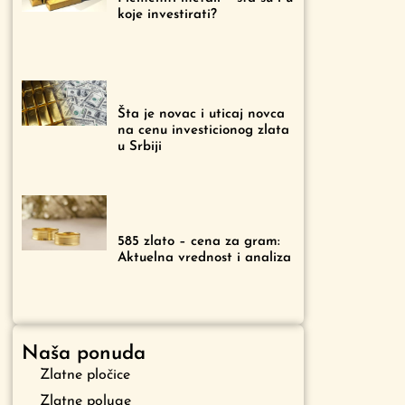
koje investirati?
Šta je novac i uticaj novca
na cenu investicionog zlata
u Srbiji
585 zlato – cena za gram:
Aktuelna vrednost i analiza
Naša ponuda
Zlatne pločice
Zlatne poluge