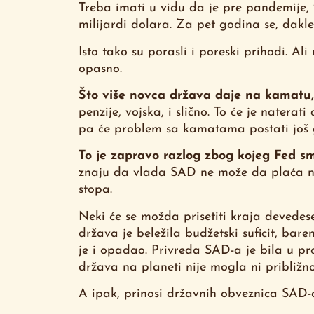
Treba imati u vidu da je pre pandemije, 
milijardi dolara. Za pet godina se, dakle
Isto tako su porasli i poreski prihodi. A
opasno.
Što više novca država daje na kamatu, 
penzije, vojska, i slično. To će je natera
pa će problem sa kamatama postati još g
To je zapravo razlog zbog kojeg Fed s
znaju da vlada SAD ne može da plaća ni
stopa.
Neki će se možda prisetiti kraja devedes
država je beležila budžetski suficit, bar
je i opadao. Privreda SAD-a je bila u pro
država na planeti nije mogla ni približ
A ipak, prinosi državnih obveznica SAD-a