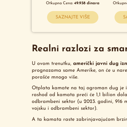
Otkupna Cena:
49.938
dinara
Otkupn
SAZNAJTE VIŠE
S
Realni razlozi za sma
U ovom trenutku,
američki javni dug izn
prognozama same Amerike, on će u naredn
porašće mnogo više.
Otplata kamate na taj ogroman dug je isc
rashod od kamata preći će 1,1 bilion dol
odbrambeni sektor (u 2023. godini, 916 m
vojsku i odbrambeni sektor).
A ta kamata raste zabrinjavajućom brzi