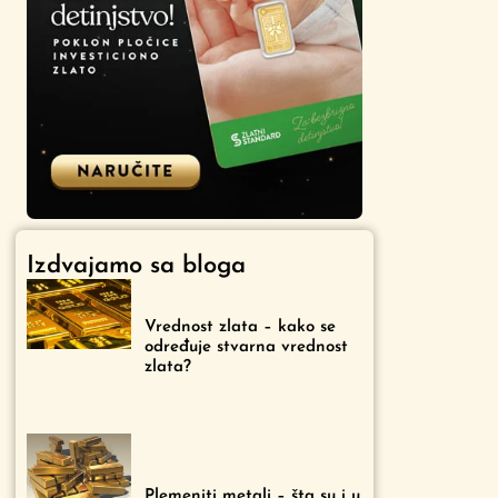
Izdvajamo sa bloga
Vrednost zlata – kako se
određuje stvarna vrednost
zlata?
Plemeniti metali – šta su i u