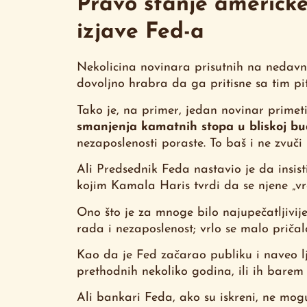
Pravo stanje američke
izjave Fed-a
Nekolicina novinara prisutnih na nedavn
dovoljno hrabra da ga pritisne sa tim pi
Tako je, na primer, jedan novinar prime
smanjenja kamatnih stopa u bliskoj bu
nezaposlenosti poraste. To baš i ne zvuči
Ali Predsednik Feda nastavio je da insist
kojim Kamala Haris tvrdi da se njene „vr
Ono što je za mnoge bilo najupečatljivije
rada i nezaposlenost; vrlo se malo pričalo 
Kao da je Fed začarao publiku i naveo lj
prethodnih nekoliko godina, ili ih barem 
Ali bankari Feda, ako su iskreni, ne mogu