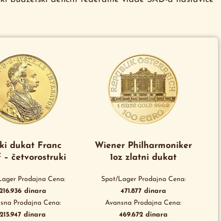
iki dukat Franc
Wiener Philharmoniker
 – četvorostruki
1oz zlatni dukat
Lager Prodajna Cena:
Spot/Lager Prodajna Cena:
216.936
dinara
471.877
dinara
sna Prodajna Cena:
Avansna Prodajna Cena:
215.947
dinara
469.672
dinara