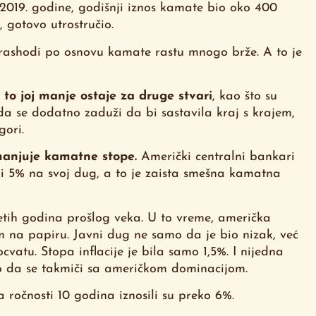
2019. godine, godišnji iznos kamate bio oko 400
, gotovo utrostručio.
li rashodi po osnovu kamate rastu mnogo brže. A to je
to joj manje ostaje za druge stvari
, kao što su
ti da se dodatno zaduži da bi sastavila kraj s krajem,
ori.
manjuje kamatne stope.
Američki centralni bankari
 5% na svoj dug, a to je zaista smešna kamatna
etih godina prošlog veka. U to vreme, američka
em na papiru. Javni dug ne samo da je bio nizak, već
cvatu. Stopa inflacije je bila samo 1,5%. I nijedna
no da se takmiči sa američkom dominacijom.
 ročnosti 10 godina iznosili su preko 6%.