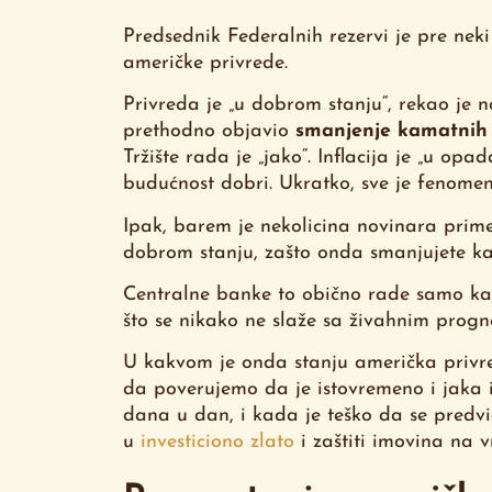
Predsednik Federalnih rezervi je pre nek
američke privrede.
Privreda je „u dobrom stanju“, rekao je 
prethodno objavio
smanjenje kamatnih 
Tržište rada je „jako“. Inflacija je „u opa
budućnost dobri. Ukratko, sve je fenomen
Ipak, barem je nekolicina novinara prime
dobrom stanju, zašto onda smanjujete k
Centralne banke to obično rade samo kad
što se nikako ne slaže sa živahnim pro
U kakvom je onda stanju američka privred
da poverujemo da je istovremeno i jaka
dana u dan, i kada je teško da se predvi
u
investiciono zlato
i zaštiti imovina na 