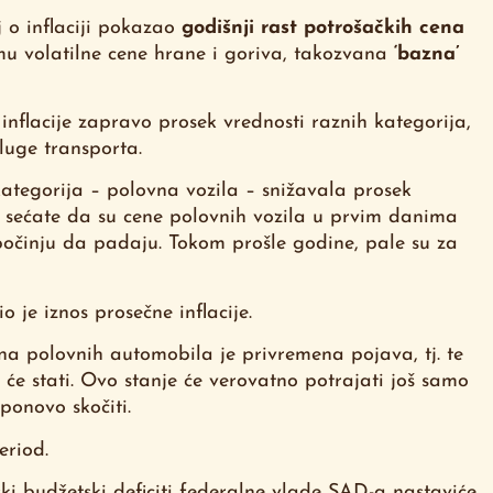
j o inflaciji pokazao
godišnji rast potrošačkih cena
zmu volatilne cene hrane i goriva, takozvana
‘bazna’
 inflacije zapravo prosek vrednosti raznih kategorija,
luge transporta.
kategorija – polovna vozila – snižavala prosek
e sećate da su cene polovnih vozila u prvim danima
očinju da padaju. Tokom prošle godine, pale su za
 je iznos prosečne inflacije.
na polovnih automobila je privremena pojava, tj. te
e stati. Ovo stanje će verovatno potrajati još samo
ponovo skočiti.
eriod.
ki budžetski deficiti federalne vlade SAD-a nastaviće