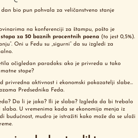
i dan bio pun pohvala za veličanstveno stanje
novinarima na konferenciji za štampu, pošto je
stopa za 50 baznih procentnih poena
(to jest 0,5%).
danju“. Oni u Fedu su „sigurni“ da su izgledi za
alno.
tila očigledan paradoks: ako je privreda u tako
amatne stope?
 privredna aktivnost i ekonomski pokazatelji slabe…
gnozama Predsednika Feda.
a? Da li je jaka? Ili je slaba? Izgleda da bi trebalo
 i slaba. U vremenima kada se ekonomija menja iz
di budućnost, mudro je istražiti kako može da se uloži
vreme.