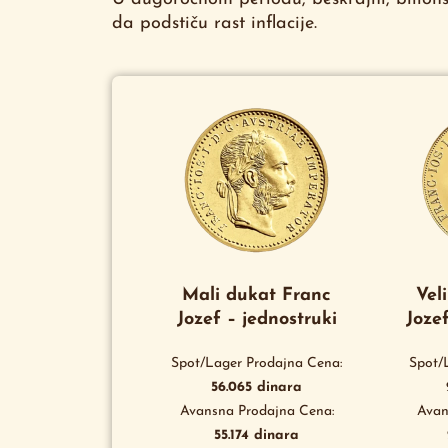
da podstiču rast inflacije.
Mali dukat Franc
Vel
Jozef – jednostruki
Jozef
Spot/Lager Prodajna Cena:
Spot/
56.065
dinara
Avansna Prodajna Cena:
Avan
55.174
dinara