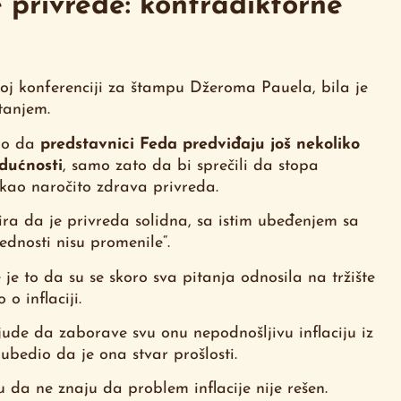
 privrede: kontradiktorne
oj konferenciji za štampu Džeroma Pauela, bila je
tanjem.
tio da
predstavnici Feda predviđaju još nekoliko
dućnosti
, samo zato da bi sprečili da stopa
 kao naročito zdrava privreda.
ira da je privreda solidna, sa istim ubeđenjem sa
ednosti nisu promenile“.
 je to da su se skoro sva pitanja odnosila na tržište
o inflaciji.
ude da zaborave svu onu nepodnošljivu inflaciju iz
ubedio da je ona stvar prošlosti.
 da ne znaju da problem inflacije nije rešen.