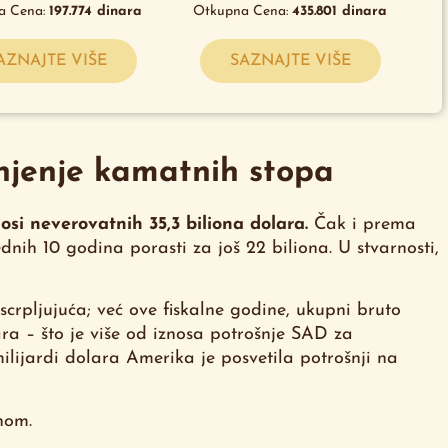
a Cena:
197.774
dinara
Otkupna Cena:
435.801
dinara
AZNAJTE VIŠE
SAZNAJTE VIŠE
njenje kamatnih stopa
osi neverovatnih 35,3 biliona dolara.
Čak i prema
ih 10 godina porasti za još 22 biliona. U stvarnosti,
rpljujuća; već ove fiskalne godine, ukupni bruto
ara – što je više od iznosa potrošnje SAD za
ilijardi dolara Amerika je posvetila potrošnji na
nom.