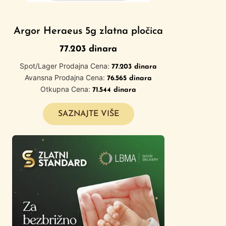
Argor Heraeus 5g zlatna pločica
77.203
dinara
Spot/Lager Prodajna Cena:
77.203
dinara
Avansna Prodajna Cena:
76.565
dinara
Otkupna Cena:
71.544
dinara
SAZNAJTE VIŠE