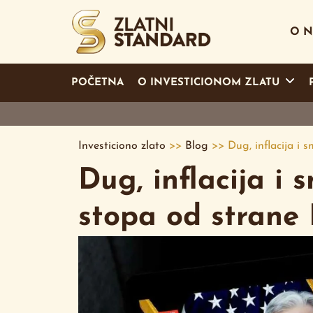
O 
POČETNA
O INVESTICIONOM ZLATU
Investiciono zlato
>>
Blog
>>
Dug, inflacija i
Dug, inflacija i
stopa od strane 