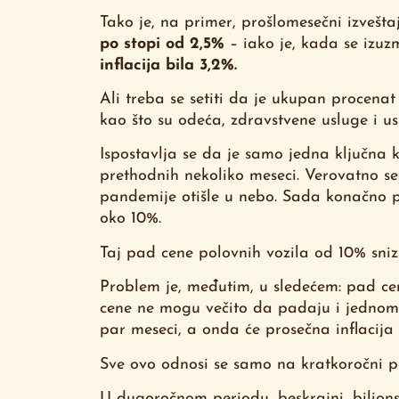
Tako je, na primer, prošlomesečni izvešta
po stopi od 2,5%
– iako je, kada se izu
inflacija bila 3,2%.
Ali treba se setiti da je ukupan procenat
kao što su odeća, zdravstvene usluge i us
Ispostavlja se da je samo jedna ključna 
prethodnih nekoliko meseci. Verovatno s
pandemije otišle u nebo. Sada konačno p
oko 10%.
Taj pad cene polovnih vozila od 10% snizio
Problem je, međutim, u sledećem: pad ce
cene ne mogu večito da padaju i jednom ć
par meseci, a onda će prosečna inflacija 
Sve ovo odnosi se samo na kratkoročni p
U dugoročnom periodu, beskrajni, bilions